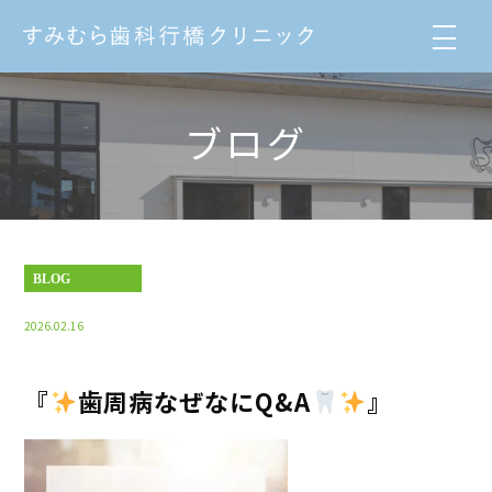
ブログ
BLOG
2026.02.16
『
歯周病なぜなにQ&A
』