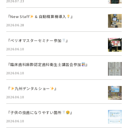
2026.07.23
『New Staff
& 自動精算機導入
』
2026.06.28
『ペリオマスターセミナー参加
』
2026.06.10
『臨床歯科麻酔認定歯科衛生士講習会参加
』
2026.06.10
『
九州デンタルショー
』
2026.06.10
『子供の虫歯になりやすい箇所
』
2026.06.10