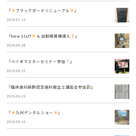
『
ブラックボードリニューアル
』
2026.07.23
『New Staff
& 自動精算機導入
』
2026.06.28
『ペリオマスターセミナー参加
』
2026.06.10
『臨床歯科麻酔認定歯科衛生士講習会参加
』
2026.06.10
『
九州デンタルショー
』
2026.06.10