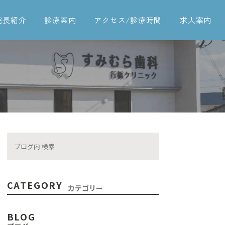
院長紹介
診療案内
アクセス/診療時間
求人案内
一般歯科
予防治療
歯周病治療
インプラント
入れ歯
ブリッジ
CATEGORY
カテゴリー
矯正歯科
BLOG
審美治療