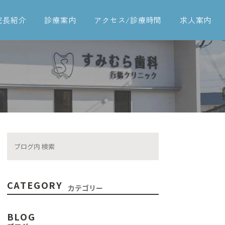
院長紹介
診療案内
アクセス/診療時間
求人案内
一般歯科
予防治療
歯周病治療
インプラント
入れ歯
ブリッジ
CATEGORY
カテゴリー
矯正歯科
BLOG
審美治療