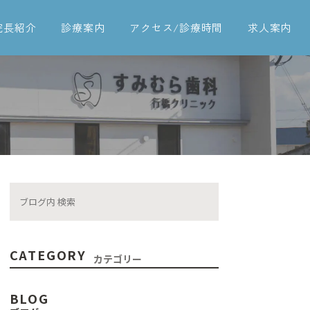
院長紹介
診療案内
アクセス/診療時間
求人案内
一般歯科
予防治療
歯周病治療
インプラント
入れ歯
ブリッジ
CATEGORY
カテゴリー
矯正歯科
BLOG
審美治療