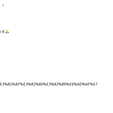
！！
ます
E3%81%99%E3%81%BF%E3%82%80%E3%82%89%E6%AD%AF%