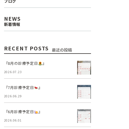
ブログ
口腔外科
NEWS
新着情報
訪問診療
リップアートメイク
RECENT POSTS
最近の投稿
医療費控除について
『8月の診療予定日
』
2026.07.23
『7月診療予定日
』
E7%A7%91%E8%A1%8C%E6%A9%8B%E3%82%AF%E3%83%AA
2026.06.29
『6月診療予定日
』
2026.06.01